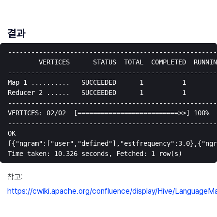
결과
------------------------------------------------------
        VERTICES      STATUS  TOTAL  COMPLETED  RUNNIN
------------------------------------------------------
Map 1 ..........   SUCCEEDED      1          1        
Reducer 2 ......   SUCCEEDED      1          1        
------------------------------------------------------
VERTICES: 02/02  [==========================>>] 100%  
------------------------------------------------------
OK

[{"ngram":["user","defined"],"estfrequency":3.0},{"ngr
참고:
https://cwiki.apache.org/confluence/display/Hive/Language