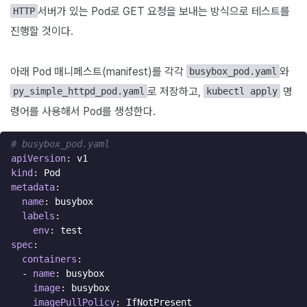
서버가 있는 Pod로 GET 요청을 보내는 방식으로 테스트를
HTTP
진행할 것이다.
아래 Pod 매니페스트(manifest)를 각각
와
busybox_pod.yaml
로 저장하고,
명
py_simple_httpd_pod.yaml
kubectl apply
령어를 사용해서 Pod를 생성한다.
# busybox_pod.yaml
apiVersion
:
v1
kind
:
Pod
metadata
:
name
:
busybox
labels
:
env
:
test
spec
:
containers
:
- 
name
:
busybox
image
:
busybox
imagePullPolicy
:
IfNotPresent