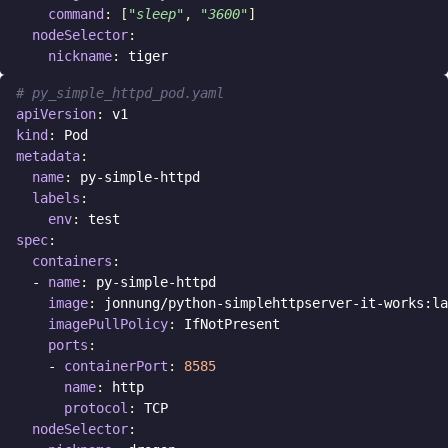
command
:
[
"sleep"
,
"3600"
]
nodeSelector
:
nickname
:
tiger
# py_simple_httpd_pod.yaml
apiVersion
:
v1
kind
:
Pod
metadata
:
name
:
py-simple-httpd
labels
:
env
:
test
spec
:
containers
:
- 
name
:
py-simple-httpd
image
:
jonnung/python-simplehttpserver-it-works:la
imagePullPolicy
:
IfNotPresent
ports
:
- 
containerPort
:
8585
name
:
http
protocol
:
TCP
nodeSelector
: