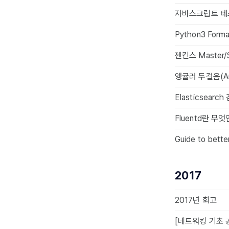
자바스크립트 테
Python3 Formatt
젠킨스 Master
앵귤러 두걸음(Ang
Elasticsearc
Fluentd란 무
Guide to bet
2017
2017년 회고
[네트워킹 기초 공부