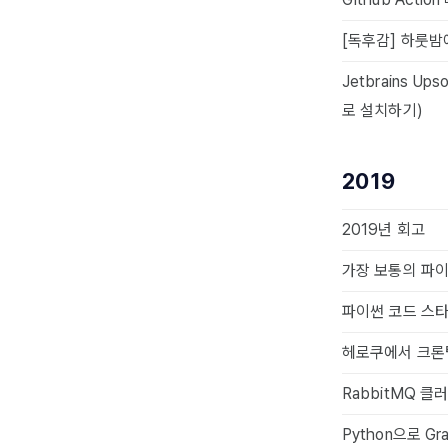
[독후감] 하룻밤
Jetbrains U
로 설치하기)
2019
2019년 회고
가장 보통의 파이썬 개
파이썬 코드 스타
헤로쿠에서 크론탭처
RabbitMQ 
Python으로 G